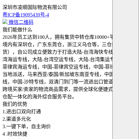
深圳市凌顺国际物流有限公司
粤ICP备19095439号-4
微信二维码
我们能做什么
2026年员工达到100人，拥有集货中转仓库10000+平方（中国
境内有深圳仓，广东东莞仓，浙江义乌仓等，三仓同步收
货），自公司成立便致力于打造大陆-台湾海快专线，大陆-台
湾海运专线，大陆-台湾空运专线，大陆-台湾集运专线，中国-
菲律宾海运专线，中国-菲律宾空运专线，中国-菲律宾清关及
当地派送，马来西亚/泰国/新加坡东南亚专线，中国-阿联酋专
线，中国-沙特专线，双清门到门等一流进出口管道；为解决
跨境买家/卖家的物流商品需求，提供全球化便捷式跨境物流
仓配一体化的海外综合服务平台。
我们的优势
1.进出口双向打通
2.渠道多元化
3.一键下单，自主询价
4 .时效快捷