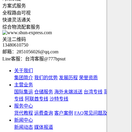
方案式服务
全程路由可视
快速灵活通关
综合物流配套服务
关注二维码
13480610750
邮箱：2851056026@qq.com
Line客服：台湾客服@777bpsut
关于我们
集团简介
我们的优势
发展历程
荣誉资质
主营业务
国际集运
仓储服务
海外未端派送
台湾专线
菲律宾双清
专线
阿联酋专线
沙特专线
服务中心
货代教程
运费查询
客户案例
FAQ常见问题及解答
新闻中心
新闻动态
媒体报道