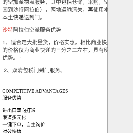
的空加派物流服务
，
其中包括
仓储，采购，空运（从中
国到沙特阿拉伯），
两地运输清关
，再使用本地卡车或
本土快递送到门
。
沙特
阿拉伯空派服务优势
·
1
、适合走大批量货，价格实惠。相比商业快递，空派
的价格仅为商业快递的三分之二左右，具有明显的价格
优势。
·
2
、双清包税门到门服务。
COMPETITIVE ADVANTAGES
服务优势
进出口双向打通
渠道多元化
一键下单，自主询价
时效快捷