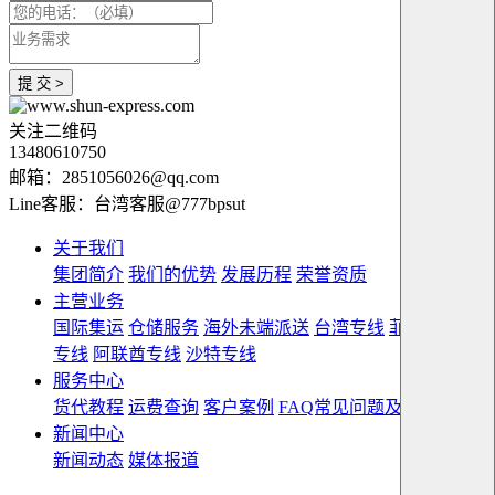
提 交 >
关注二维码
13480610750
邮箱：2851056026@qq.com
Line客服：台湾客服@777bpsut
关于我们
集团简介
我们的优势
发展历程
荣誉资质
主营业务
国际集运
仓储服务
海外未端派送
台湾专线
菲律宾双清
专线
阿联酋专线
沙特专线
服务中心
货代教程
运费查询
客户案例
FAQ常见问题及解答
新闻中心
新闻动态
媒体报道