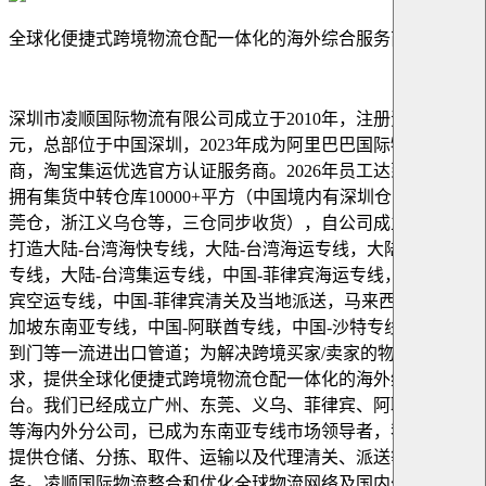
全球化便捷式跨境物流仓配一体化的海外综合服务商
深圳市凌顺国际物流有限公司成立于2010年，注册资本500万
元，总部位于中国深圳，2023年成为阿里巴巴国际物流服务
商，淘宝集运优选官方认证服务商。2026年员工达到100人，
拥有集货中转仓库10000+平方（中国境内有深圳仓，广东东
莞仓，浙江义乌仓等，三仓同步收货），自公司成立便致力于
打造大陆-台湾海快专线，大陆-台湾海运专线，大陆-台湾空运
专线，大陆-台湾集运专线，中国-菲律宾海运专线，中国-菲律
宾空运专线，中国-菲律宾清关及当地派送，马来西亚/泰国/新
加坡东南亚专线，中国-阿联酋专线，中国-沙特专线，双清门
到门等一流进出口管道；为解决跨境买家/卖家的物流商品需
求，提供全球化便捷式跨境物流仓配一体化的海外综合服务平
台。我们已经成立广州、东莞、义乌、菲律宾、阿联酋、沙特
等海内外分公司，已成为东南亚专线市场领导者，我们为客户
提供仓储、分拣、取件、运输以及代理清关、派送等增值服
务。凌顺国际物流整合和优化全球物流网络及国内外口岸配套