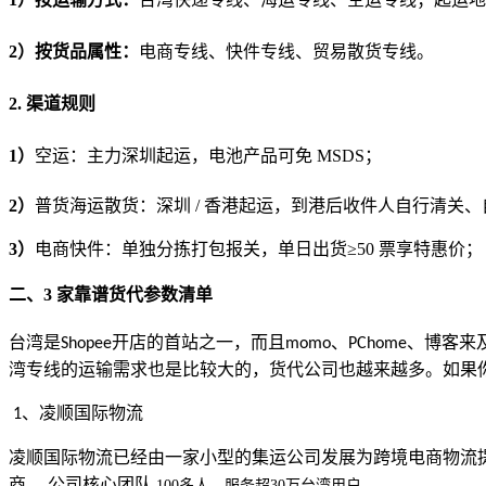
2）按货品属性：
电商专线、快件专线、贸易散货专线。
2. 渠道规则
1）
空运：主力深圳起运，电池产品可免 MSDS；
2）
普货海运散货：深圳 / 香港起运，到港后收件人自行清关、
3）
电商快件：单独分拣打包报关，单日出货≥50 票享特惠价；
二、3 家靠谱货代参数清单
台湾是
开店的首站之一，而且
、
、博客来
Shopee
momo
PChome
湾专线的运输需求也是比较大的，货代公司也越来越多。如果
、凌顺国际物流
1
凌顺国际物流已经由一家小型的集运公司发展为跨境电商物流
商。 公司核心团队
100多人，服务超30万台湾用户。