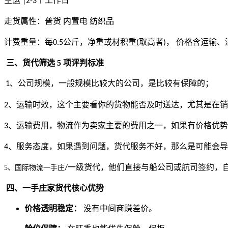
空运
个工作日
|2-3
走货属性：普货
内置电 纺织品
计费重量：每
公斤，净重或材积重
取高者
， 价格含运输
0.5
(
)
三、货代筛选 5 项评判标准
、公司规模，一般规模比较大的公司，是比较有保障的；
1
、运输时效，这个主要看你的货物能否及时送达，尤其是在销
2
、运输费用，物流作为卖家主要的费用之一，如果有价格优势
3
、服务态度，如果遇到问题，货代服务不好，那么是可能会导
4
一级货代，他们直接与船公司或航司签约，
5、国际物流一手庄
/
四、一手庄家货代核心优势
价格透明稳定：
没有中间商赚差价。