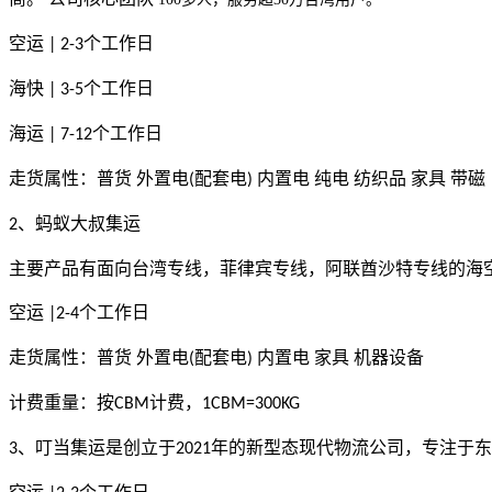
空运
个工作日
| 2-3
海快
个工作日
| 3-5
海运
个工作日
| 7-12
走货属性：普货 外置电
配套电
内置电 纯电 纺织品 家具 带磁
(
)
、蚂蚁大叔集运
2
主要产品有面向台湾专线，菲律宾专线，阿联酋沙特专线的海
空运
个工作日
|2-4
走货属性：普货
外置电
配套电
内置电 家具 机器设备
(
)
计费重量：按
计费，
CBM
1CBM=300KG
、叮当集运是创立于
年的新型态现代物流公司，专注于东
3
2021