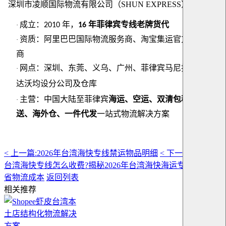
深圳市凌顺国际物流有限公司（SHUN EXPRESS）
成立：
年，
年菲律宾专线老牌货代
·
2010
16
资质：阿里巴巴国际物流服务商、淘宝集运官方认证服务
·
商
网点：深圳、东莞、义乌、广州、菲律宾马尼拉
宿务
·
/
/
达沃均设分公司及仓库
主营：中国大陆至菲律宾
海运、空运、双清包税、到门派
·
送、海外仓、一件代发
一站式物流解决方案
< 上一篇:
2026年台湾海快专线禁运物品明细
< 下一篇:
大陆寄
台湾海快专线怎么收费?揭秘2026年台湾海快海运专线如何节
省物流成本
返回列表
相关推荐