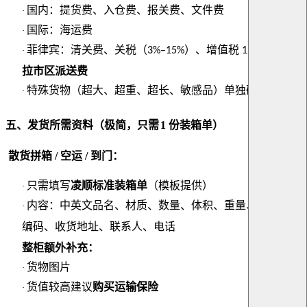
国内：提货费、入仓费、报关费、文件费
·
国际：海运费
·
菲律宾：清关费、关税
（
）
、增值税
、
马尼
·
3%–15%
12%
拉市区派送费
特殊货物（超大、超重、超长、敏感品）单独确认
·
五、发货所需资料（极简，只需
1 份装箱单）
散货拼箱
/ 空运 / 到门：
只需填写
凌顺标准装箱单
（模板提供）
·
内容：中英文品名、材质、数量、体积、重量、货值、
·
HS
编码、收货地址、联系人、电话
整柜额外补充：
货物图片
·
货值较高建议
购买运输保险
·