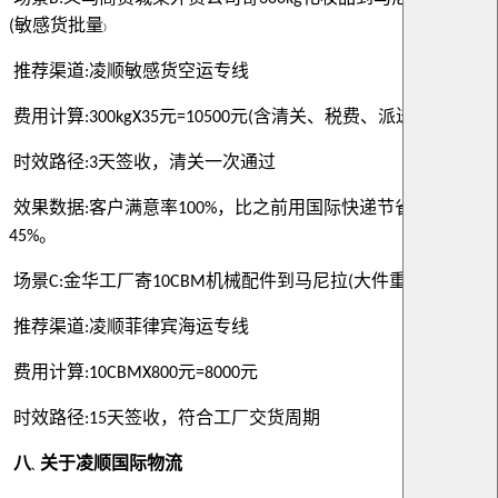
敏感货批量
(
）
推荐渠道
凌顺敏感货空运专线
:
费用计算
元
元
含清关、税费、派送
:300kgX35
=10500
(
)
时效路径
天签收，清关一次通过
:3
效果数据
客户满意率
，比之前用国际快递节省成本
:
100%
。
45%
场景
金华工厂寄
机械配件到马尼拉
大件重货
C:
10CBM
(
)
推荐渠道
凌顺菲律宾海运专线
:
费用计算
元
元
:10CBMX800
=8000
时效路径
天签收，符合工厂交货周期
:15
八
关于凌顺国际物流
、