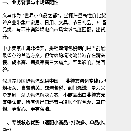
一、业务背景与市场适配性
义乌作为 “世界小商品之都”，坐拥海量高性价比货源；江浙
沪产业带集中家居、日用、文具、节日礼品、3C 配件等爆款
品类，与菲律宾跨境电商市场需求高度匹配，出货量连年攀
升。
中小卖家出海菲律宾，
拼柜双清包税到门
是当前最稳、最省、
最省心的首选方案。但传统跨境物流普遍存在
清关难、时效
慢、成本高、丢损率高
三大痛点，严重影响店铺回款与买家体
验。
深圳凌顺国际物流深耕
中国
— 菲律宾海运专线
16 年，主打
合
规报关、自营清关、双清包税、到门派送
，专为义乌小商品量
身定制一站式物流解决方案。
小商品出口菲律宾无需卖家办理
复杂认证
，所有进出口环节由凌顺全程包办，真正做到：
更合
规、更省心、更有保障
。
二
、
专线核心优势（适配小商品
“批次多、单品小、品类
杂”）