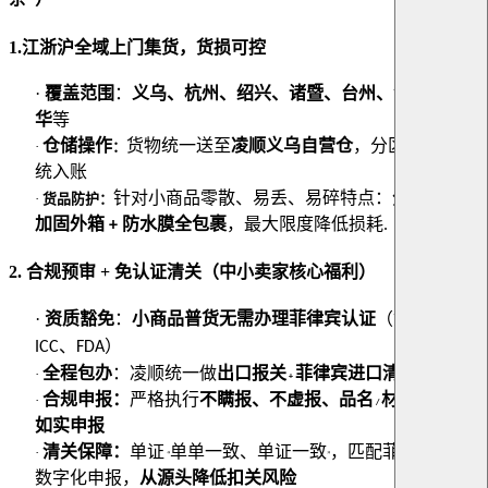
1.
江浙沪全域上门集货，货损可控
·
覆盖范围
：
义乌、杭州、绍兴、诸暨、台州、温州、金
华
等
仓储操作
货物统一送至
凌顺义乌自营仓
，分区存放、系
·
：
统入账
针对小商品零散、易丢、易碎特点：
分类打包
·
货品防护
：
+
加固外箱
防水膜全包裹
，最大限度降低损耗.
+
2.
合规预审 + 免认证清关（中小卖家核心福利）
·
资质豁免
：
小商品普货无需办理菲律宾认证
（如
、
PS
、
）
ICC
FDA
全程包办
：
凌顺统一做
出口报关
菲律宾进口清关
·
+
合规申报：
严格执行
不瞒报、不虚报、品名
材质
编码
·
/
/ HS
如实申报
清关保障：
单证
单单一致、单证一致
，匹配菲律宾海关
·
“
”
数字化申报，
从源头降低扣关风险