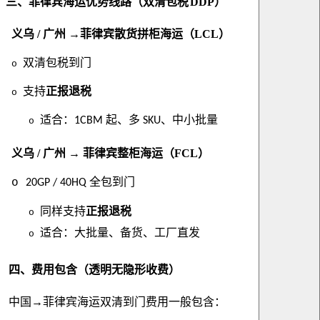
三、
菲律宾海运优势线路（双清包税
DDP）
义乌 / 广州 →
菲律宾散货拼柜海运（LCL）
双清包税到门
o
支持
正报退税
o
适合：
起、多
、中小批量
1CBM
SKU
o
义乌
/ 广州 → 菲律宾整柜海运（FCL）
全包到门
o
20GP / 40HQ
同样支持
正报退税
o
适合：大批量、备货、工厂直发
o
四、费用包含（透明无隐形收费）
中国→菲律宾海运双清到门费用一般包含：