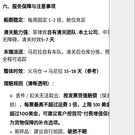
六、服务保障与注意事项
船期稳定
：每周固定
班，舱位充足
1–2
清关能力强
：菲律宾
自有清关团队
本土公司
，中菲双语沟通
+
无障碍，清关时效
天
5–7
末端派送
：马尼拉自有车队，清关后仓库分拣、预约派送、
全程可追踪
整体时效
：义乌仓
马尼拉
天（参考）
→
15–18
理赔规则（清晰透明）
：
丢件
扣关无法取出：
按发票货值赔偿
（保丢不保
o
/
若货值
损），
每票最高不超过运费
倍，上限
美金。
3
100
超过100美金，可建议客户按我司“付费增值保价服务”作
为货物保障的补充选项。
易碎品：建议自行加固，
破损不赔
o