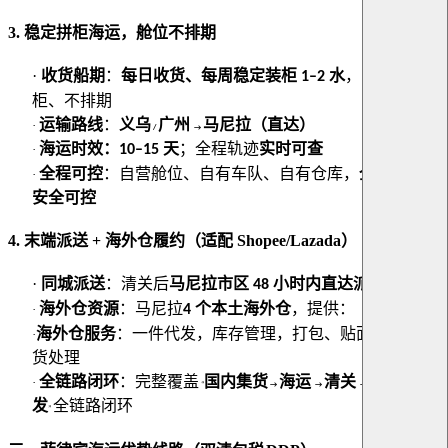
3. 稳定拼柜海运，舱位不排期
·
收货船期
：
每日收货、每周稳定装柜
水
，旺季不甩
1–2
柜、不排期
运输路线
：
义乌
广州
马尼拉（直达）
·
/
→
海运时效：
天
；全程轨迹
实时可查
·
10–15
全程可控
：
自营舱位、自有车队、自有仓库，
全程可控、
·
安全可控
4. 末端派送 + 海外仓履约（适配 Shopee/Lazada）
·
同城派送
：
清关后
马尼拉市区
小时内直达派送上门
48
海外仓资源
：
马尼拉
个本土海外仓
，提供：
·
4
海外仓服务
：
一件代发，库存管理，打包、贴面单、退换
·
货处理
全链路闭环
：
完整覆盖
国内集货
海运
清关
派送
代
·
“
→
→
→
/
发
全链路闭环
”