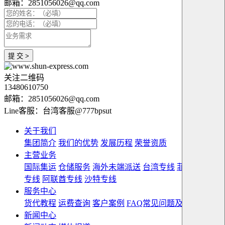
邮箱：2851056026@qq.com
提 交 >
关注二维码
13480610750
邮箱：2851056026@qq.com
Line客服：台湾客服@777bpsut
关于我们
集团简介
我们的优势
发展历程
荣誉资质
主营业务
国际集运
仓储服务
海外未端派送
台湾专线
菲律宾双清
专线
阿联酋专线
沙特专线
服务中心
货代教程
运费查询
客户案例
FAQ常见问题及解答
新闻中心