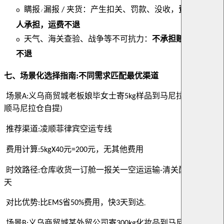
瞒报
漏报
夹货：产生扣关、罚款、没收，
责任由发货
/
o
/
人承担，运费不退
天气、海关查验、战争等不可抗力：
不承担赔偿，运费
o
不退
七
、
场景化选择指南:不同需求匹配最优渠道
场景
义乌商贸城老板娘毕女士
寄
样品到马尼拉
客户到凌
A:
5kg
(
顺马尼拉仓自提
)
推荐渠道
凌顺菲律宾空运专线
:
费用计算
元
元，无其他费用
:5kgX40
=200
时效路径
仓库收货一
订舱一报关一
空运运输
清关配送
全程
:
-
3
，
天
对比优势
比
省
费用，快
天到达
:
EMS
50%
3
。
场景
义乌商贸城某外贸公司寄
化妆品到
马尼拉中国城
B:
300kg