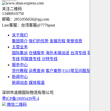
关注二维码
13480610750
邮箱：2851056026@qq.com
Line客服：台湾客服@777bpsut
关于我们
集团简介
我们的优势
发展历程
荣誉资质
主营业务
国际集运
仓储服务
海外未端派送
台湾专线
菲律宾双清
专线
阿联酋专线
沙特专线
服务中心
货代教程
运费查询
客户案例
FAQ常见问题及解答
新闻中心
新闻动态
媒体报道
深圳市凌顺国际物流有限公司
粤ICP备19095439号-4
微信二维码